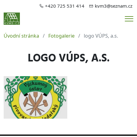
+420 725 531 414
kvm3@seznam.cz
Me
Úvodní stránka
Fotogalerie
logo VÚPS, a.s.
LOGO VÚPS, A.S.