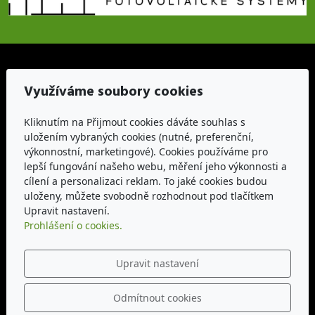
Využíváme soubory cookies
Adresa
Kliknutím na Přijmout cookies dáváte souhlas s
KVM3-CZ, spol. s r.o.
uložením vybraných cookies (nutné, preferenční,
Pionýrů 721, 783 91 Uničov, okres Olomouc
výkonnostní, marketingové). Cookies používáme pro
lepší fungování našeho webu, měření jeho výkonnosti a
Kontakt
cílení a personalizaci reklam. To jaké cookies budou
uloženy, můžete svobodně rozhodnout pod tlačítkem
kvm3@seznam.cz
Upravit nastavení.
+420 725 531 414
Prohlášení o cookies.
Otevírací doba
Upravit nastavení
PO - PÁ: 09:00 - 17:00
Odmítnout cookies
Sledujte nás