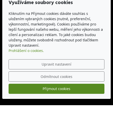
Využíváme soubory cookies
Adresa
KVM3-CZ, spol. s r.o.
Kliknutím na Přijmout cookies dáváte souhlas s
uložením vybraných cookies (nutné, preferenční,
Pionýrů 721, 783 91 Uničov, okres Olomouc
výkonnostní, marketingové). Cookies používáme pro
lepší fungování našeho webu, měření jeho výkonnosti a
Kontakt
cílení a personalizaci reklam. To jaké cookies budou
uloženy, můžete svobodně rozhodnout pod tlačítkem
kvm3@seznam.cz
Upravit nastavení.
+420 725 531 414
Prohlášení o cookies.
Otevírací doba
Upravit nastavení
PO - PÁ: 09:00 - 17:00
Odmítnout cookies
Sledujte nás
Přijmout cookies
https://www.eko-adepto.cz/