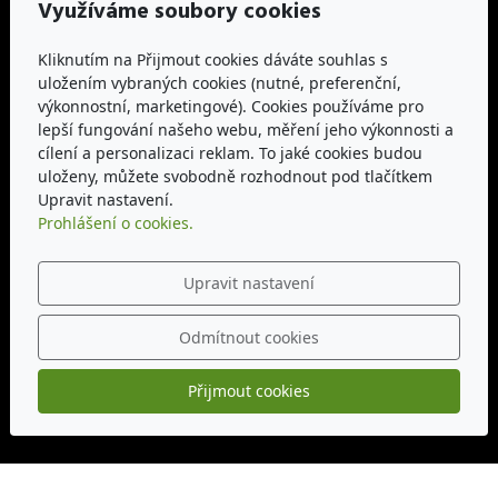
Využíváme soubory cookies
Adresa
KVM3-CZ, spol. s r.o.
Kliknutím na Přijmout cookies dáváte souhlas s
uložením vybraných cookies (nutné, preferenční,
Pionýrů 721, 783 91 Uničov, okres Olomouc
výkonnostní, marketingové). Cookies používáme pro
lepší fungování našeho webu, měření jeho výkonnosti a
Kontakt
cílení a personalizaci reklam. To jaké cookies budou
uloženy, můžete svobodně rozhodnout pod tlačítkem
kvm3@seznam.cz
Upravit nastavení.
+420 725 531 414
Prohlášení o cookies.
Otevírací doba
Upravit nastavení
PO - PÁ: 09:00 - 17:00
Odmítnout cookies
Sledujte nás
Přijmout cookies
https://www.eko-adepto.cz/